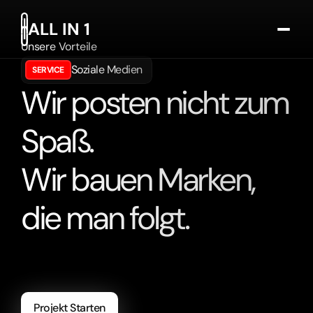
ALL IN 1
Unsere Vorteile
Services
Soziale Medien
SERVICE
Fälle
Wir posten nicht zum
Kundenstimmen
English
Spaß.
Kontakt Aufnehmen
Wir bauen Marken,
die man folgt.
Harnessing
the
power
of
artificial
intelligence
to
revolutionize
industries
and
enhance
human
experiences.
Projekt Starten