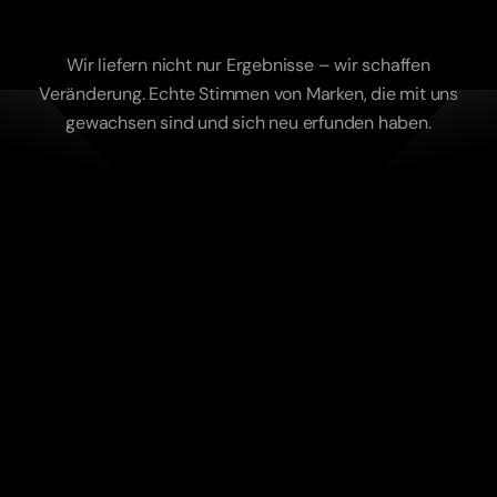
Was
echte
Resultate
auslösen.
Wir liefern nicht nur Ergebnisse – wir schaffen
Veränderung. Echte Stimmen von Marken, die mit uns
gewachsen sind und sich neu erfunden haben.
„Die Doku hat unser Team bewegt – und 
online tausende Menschen. Mehr kann man 
von einem Messeprojekt nicht erwarten.“
Cheyenne