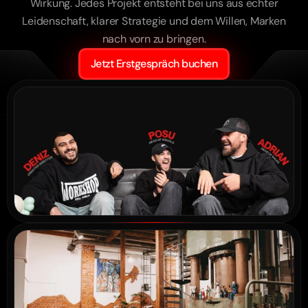
Wirkung. Jedes Projekt entsteht bei uns aus echter
Leidenschaft, klarer Strategie und dem Willen, Marken
nach vorn zu bringen.
„Die Umsetzung war auf einem Level, das man 
Jetzt Erstgespräch buchen
selten sieht. Kein Standard-Content – 
sondern pure Präzision.“
Lamborghini Nürnberg
„Man merkt, dass hier nicht einfach 
produziert wird – da versteht jemand unsere 
Marke. Dit is geweldig werk.“
YETI