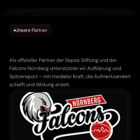
„Ein sensibles Thema wurde mit so viel 
Feingefühl umgesetzt – und trotzdem hat es 
Unsere Partner
maximale Reichweite erzielt.“
Sepsis Stiftung
Partnerschaften,
Auf
Die
Wir
Stolz
Sind.
Als offizieller Partner der Sepsis Stiftung und der
Falcons Nürnberg unterstützen wir Aufklärung und
Spitzensport – mit medialer Kraft, die Aufmerksamkeit
schafft und Wirkung erzielt.
„Die Videos transportieren genau das Gefühl, 
das unsere Gäste vor Ort erleben sollen. Mehr 
kann man nicht verlangen.“
Leonardo Hotels