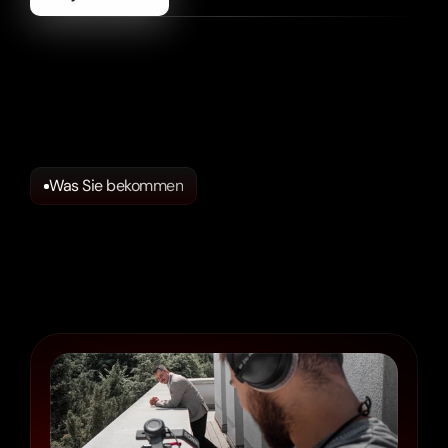
Was Sie bekommen
Social
Content,
der
wirkt.
Für
Reichweite,
Engagement
–
und
Conversions.